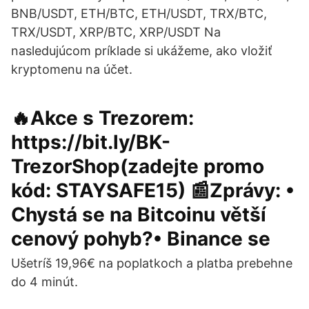
BNB/USDT, ETH/BTC, ETH/USDT, TRX/BTC,
TRX/USDT, XRP/BTC, XRP/USDT Na
nasledujúcom príklade si ukážeme, ako vložiť
kryptomenu na účet.
🔥Akce s Trezorem:
https://bit.ly/BK-
TrezorShop(zadejte promo
kód: STAYSAFE15) 📰Zprávy: •
Chystá se na Bitcoinu větší
cenový pohyb?• Binance se
Ušetríš 19,96€ na poplatkoch a platba prebehne
do 4 minút.