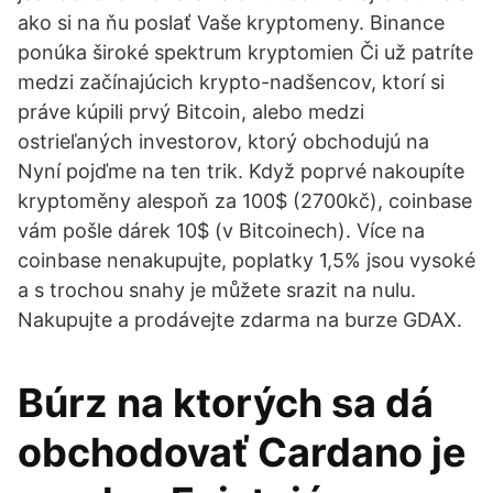
ako si na ňu poslať Vaše kryptomeny. Binance
ponúka široké spektrum kryptomien Či už patríte
medzi začínajúcich krypto-nadšencov, ktorí si
práve kúpili prvý Bitcoin, alebo medzi
ostrieľaných investorov, ktorý obchodujú na
Nyní pojďme na ten trik. Když poprvé nakoupíte
kryptoměny alespoň za 100$ (2700kč), coinbase
vám pošle dárek 10$ (v Bitcoinech). Více na
coinbase nenakupujte, poplatky 1,5% jsou vysoké
a s trochou snahy je můžete srazit na nulu.
Nakupujte a prodávejte zdarma na burze GDAX.
Búrz na ktorých sa dá
obchodovať Cardano je