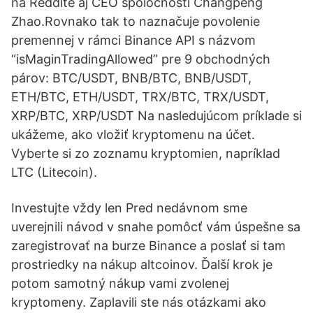
na Reddite aj CEO spoločnosti Changpeng
Zhao.Rovnako tak to naznačuje povolenie
premennej v rámci Binance API s názvom
“isMaginTradingAllowed” pre 9 obchodných
párov: BTC/USDT, BNB/BTC, BNB/USDT,
ETH/BTC, ETH/USDT, TRX/BTC, TRX/USDT,
XRP/BTC, XRP/USDT Na nasledujúcom príklade si
ukážeme, ako vložiť kryptomenu na účet.
Vyberte si zo zoznamu kryptomien, napríklad
LTC (Litecoin).
Investujte vždy len Pred nedávnom sme
uverejnili návod v snahe pomôcť vám úspešne sa
zaregistrovať na burze Binance a poslať si tam
prostriedky na nákup altcoinov. Ďalší krok je
potom samotný nákup vami zvolenej
kryptomeny. Zaplavili ste nás otázkami ako