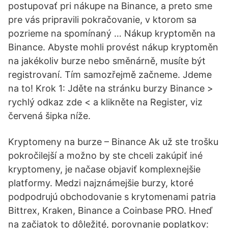
postupovať pri nákupe na Binance, a preto sme
pre vás pripravili pokračovanie, v ktorom sa
pozrieme na spomínaný … Nákup kryptoměn na
Binance. Abyste mohli provést nákup kryptoměn
na jakékoliv burze nebo směnárně, musíte být
registrovaní. Tím samozřejmě začneme. Jdeme
na to! Krok 1: Jděte na stránku burzy Binance >
rychlý odkaz zde < a klikněte na Register, viz
červená šipka níže.
Kryptomeny na burze – Binance Ak už ste trošku
pokročilejší a možno by ste chceli zakúpiť iné
kryptomeny, je načase objaviť komplexnejšie
platformy. Medzi najznámejšie burzy, ktoré
podpodrujú obchodovanie s krytomenami patria
Bittrex, Kraken, Binance a Coinbase PRO. Hneď
na začiatok to dôležité, porovnanie poplatkov: