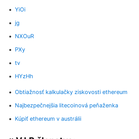
YiOi
jg
NXOuR
PXy
tv
HYzHh
Obtiažnosť kalkulačky ziskovosti ethereum
Najbezpečnejšia litecoinová peňaženka
Kúpiť ethereum v austrálii