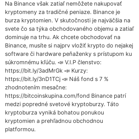
Na Binance však zatiaľ nemôžete nakupovať
kryptomeny za tradičné peniaze. Binance je
burza kryptomien. V skutočnosti je najväčšia na
svete čo sa týka obchodovaného objemu a zatiaľ
dominuje na trhu. Ak chcete obchodovať na
Binance, musíte si najprv vložiť krypto do nejakej
software či hardware peňaženky s prístupom ku
súkromnému kľúču. 📣 V.I.P členstvo:
https://bit.ly/3adMrGk 📣 Kurzy:
https://bit.ly/3nD1TCj 📣 Náš fond s 7 %
zhodnotením mesačne:
https://bitcoinskupina.com/fond Binance patrí
medzi popredné svetové kryptoburzy. Táto
kryptoburza vyniká bohatou ponukou
kryptomien a prehľadnou obchodnou
platformou.