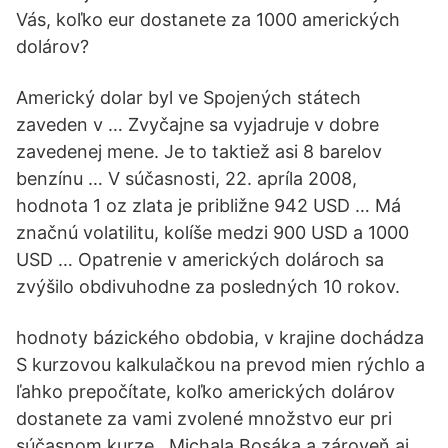
Vás, koľko eur dostanete za 1000 amerických
dolárov?
Americký dolar byl ve Spojených státech
zaveden v … Zvyčajne sa vyjadruje v dobre
zavedenej mene. Je to taktiež asi 8 barelov
benzínu … V súčasnosti, 22. apríla 2008,
hodnota 1 oz zlata je približne 942 USD … Má
značnú volatilitu, kolíše medzi 900 USD a 1000
USD … Opatrenie v amerických dolároch sa
zvýšilo obdivuhodne za posledných 10 rokov.
hodnoty bázického obdobia, v krajine dochádza
S kurzovou kalkulačkou na prevod mien rýchlo a
ľahko prepočítate, koľko amerických dolárov
dostanete za vami zvolené množstvo eur pri
súčasnom kurze . Michala Bosáka a zároveň aj