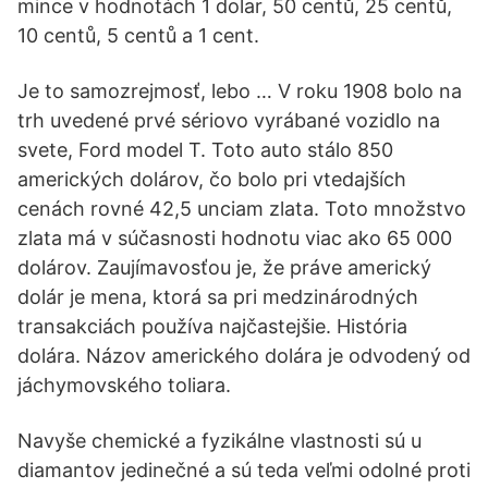
mince v hodnotách 1 dolar, 50 centů, 25 centů,
10 centů, 5 centů a 1 cent.
Je to samozrejmosť, lebo … V roku 1908 bolo na
trh uvedené prvé sériovo vyrábané vozidlo na
svete, Ford model T. Toto auto stálo 850
amerických dolárov, čo bolo pri vtedajších
cenách rovné 42,5 unciam zlata. Toto množstvo
zlata má v súčasnosti hodnotu viac ako 65 000
dolárov. Zaujímavosťou je, že práve americký
dolár je mena, ktorá sa pri medzinárodných
transakciách používa najčastejšie. História
dolára. Názov amerického dolára je odvodený od
jáchymovského toliara.
Navyše chemické a fyzikálne vlastnosti sú u
diamantov jedinečné a sú teda veľmi odolné proti