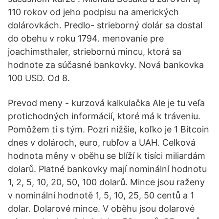
110 rokov od jeho podpisu na amerických
dolárovkách. Predlo- strieborný dolár sa dostal
do obehu v roku 1794. menovanie pre
joachimsthaler, striebornú mincu, ktorá sa
hodnote za súčasné bankovky. Nová bankovka
100 USD. Od 8.
Prevod meny - kurzová kalkulačka Ale je tu veľa
protichodných informácií, ktoré má k tráveniu.
Pomôžem ti s tým. Pozri nižšie, koľko je 1 Bitcoin
dnes v dolároch, euro, rubľov a UAH. Celková
hodnota měny v oběhu se blíží k tisíci miliardám
dolarů. Platné bankovky mají nominální hodnotu
1, 2, 5, 10, 20, 50, 100 dolarů. Mince jsou raženy
v nominální hodnotě 1, 5, 10, 25, 50 centů a 1
dolar. Dolarové mince. V oběhu jsou dolarové