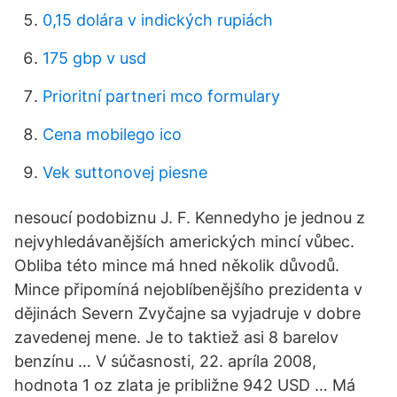
0,15 dolára v indických rupiách
175 gbp v usd
Prioritní partneri mco formulary
Cena mobilego ico
Vek suttonovej piesne
nesoucí podobiznu J. F. Kennedyho je jednou z
nejvyhledávanějších amerických mincí vůbec.
Obliba této mince má hned několik důvodů.
Mince připomíná nejoblíbenějšího prezidenta v
dějinách Severn Zvyčajne sa vyjadruje v dobre
zavedenej mene. Je to taktiež asi 8 barelov
benzínu … V súčasnosti, 22. apríla 2008,
hodnota 1 oz zlata je približne 942 USD … Má