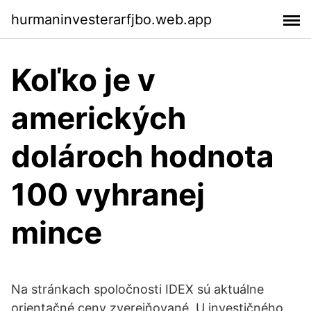
hurmaninvesterarfjbo.web.app
Koľko je v
amerických
dolároch hodnota
100 vyhranej
mince
Na stránkach spoločnosti IDEX sú aktuálne
orientačné ceny zverejňované. U investičného