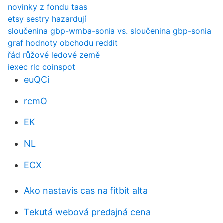
novinky z fondu taas
etsy sestry hazardují
sloučenina gbp-wmba-sonia vs. sloučenina gbp-sonia
graf hodnoty obchodu reddit
řád růžové ledové země
iexec rlc coinspot
euQCi
rcmO
EK
NL
ECX
Ako nastavis cas na fitbit alta
Tekutá webová predajná cena