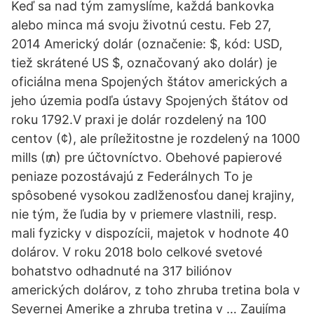
Keď sa nad tým zamyslíme, každá bankovka
alebo minca má svoju životnú cestu. Feb 27,
2014 Americký dolár (označenie: $, kód: USD,
tiež skrátené US $, označovaný ako dolár) je
oficiálna mena Spojených štátov amerických a
jeho územia podľa ústavy Spojených štátov od
roku 1792.V praxi je dolár rozdelený na 100
centov (¢), ale príležitostne je rozdelený na 1000
mills (₥) pre účtovníctvo. Obehové papierové
peniaze pozostávajú z Federálnych To je
spôsobené vysokou zadlženosťou danej krajiny,
nie tým, že ľudia by v priemere vlastnili, resp.
mali fyzicky v dispozícii, majetok v hodnote 40
dolárov. V roku 2018 bolo celkové svetové
bohatstvo odhadnuté na 317 biliónov
amerických dolárov, z toho zhruba tretina bola v
Severnej Amerike a zhruba tretina v … Zaujíma