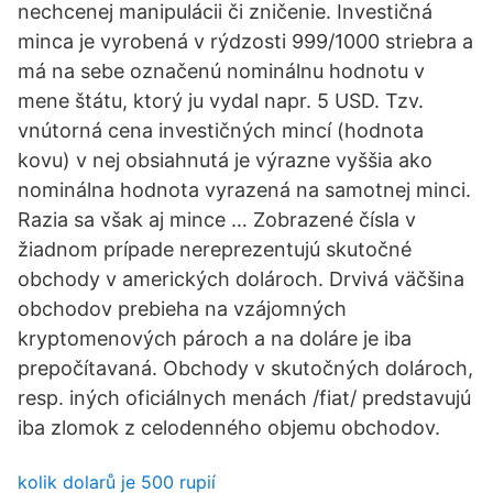
nechcenej manipulácii či zničenie. Investičná
minca je vyrobená v rýdzosti 999/1000 striebra a
má na sebe označenú nominálnu hodnotu v
mene štátu, ktorý ju vydal napr. 5 USD. Tzv.
vnútorná cena investičných mincí (hodnota
kovu) v nej obsiahnutá je výrazne vyššia ako
nominálna hodnota vyrazená na samotnej minci.
Razia sa však aj mince … Zobrazené čísla v
žiadnom prípade nereprezentujú skutočné
obchody v amerických dolároch. Drvivá väčšina
obchodov prebieha na vzájomných
kryptomenových pároch a na doláre je iba
prepočítavaná. Obchody v skutočných dolároch,
resp. iných oficiálnych menách /fiat/ predstavujú
iba zlomok z celodenného objemu obchodov.
kolik dolarů je 500 rupií