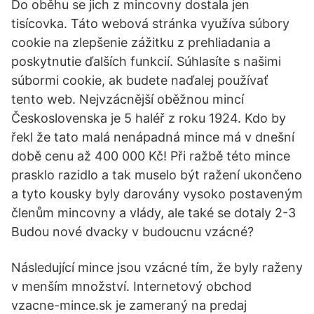
Do oběhu se jich z mincovny dostala jen
tisícovka. Táto webová stránka využíva súbory
cookie na zlepšenie zážitku z prehliadania a
poskytnutie ďalších funkcií. Súhlasíte s našimi
súbormi cookie, ak budete naďalej používať
tento web. Nejvzácnější oběžnou mincí
Československa je 5 haléř z roku 1924. Kdo by
řekl že tato malá nenápadná mince má v dnešní
době cenu až 400 000 Kč! Při ražbě této mince
prasklo razidlo a tak muselo být ražení ukončeno
a tyto kousky byly darovány vysoko postaveným
členům mincovny a vlády, ale také se dotaly 2-3
Budou nové dvacky v budoucnu vzácné?
Následující mince jsou vzácné tím, že byly raženy
v menším množství. Internetový obchod
vzacne-mince.sk je zameraný na predaj