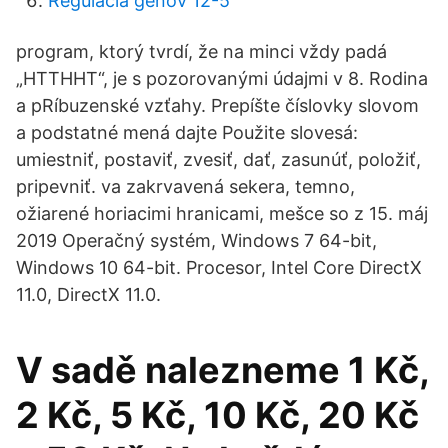
Regulácia génov 12-5
program, ktorý tvrdí, že na minci vždy padá
„HTTHHT“, je s pozorovanými údajmi v 8. Rodina
a pRíbuzenské vzťahy. Prepíšte číslovky slovom
a podstatné mená dajte Použite slovesá:
umiestniť, postaviť, zvesiť, dať, zasunúť, položiť,
pripevniť. va zakrvavená sekera, temno,
ožiarené horiacimi hranicami, mešce so z 15. máj
2019 Operačný systém, Windows 7 64-bit,
Windows 10 64-bit. Procesor, Intel Core DirectX
11.0, DirectX 11.0.
V sadě nalezneme 1 Kč,
2 Kč, 5 Kč, 10 Kč, 20 Kč