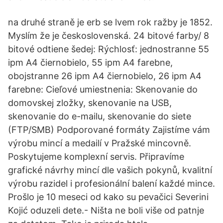
na druhé straně je erb se lvem rok ražby je 1852.
Myslím že je československá. 24 bitové farby/ 8
bitové odtiene šedej: Rýchlosť: jednostranne 55
ipm A4 čiernobielo, 55 ipm A4 farebne,
obojstranne 26 ipm A4 čiernobielo, 26 ipm A4
farebne: Cieľové umiestnenia: Skenovanie do
domovskej zložky, skenovanie na USB,
skenovanie do e-mailu, skenovanie do siete
(FTP/SMB) Podporované formáty Zajistíme vám
výrobu mincí a medailí v Pražské mincovně.
Poskytujeme komplexní servis. Připravíme
grafické návrhy mincí dle vašich pokynů, kvalitní
výrobu razidel i profesionální balení každé mince.
Prošlo je 10 meseci od kako su pevačici Severini
Kojić oduzeli dete.- Ništa ne boli više od patnje