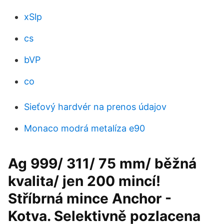
xSlp
cs
bVP
co
Sieťový hardvér na prenos údajov
Monaco modrá metalíza e90
Ag 999/ 311/ 75 mm/ běžná
kvalita/ jen 200 mincí!
Stříbrná mince Anchor -
Kotva. Selektivně pozlacena