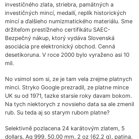
investičného zlata, striebra, pamätných a
investičných mincí, medailí, replík historických
mincí a ďalšieho numizmatického materiálu. Sme
držiteľom prestížneho certifikátu SAEC-
Bezpečný nákup, ktorý vydáva Slovenská
asociácia pre elektronický obchod. Cenná
desetikoruna. V roce 2000 bylo vyraženo asi 10
mil.
No vsimol som si, ze je tam vela zrejme platnych
minci. Stryko Google prezradil, ze platne mince
UK su od 1971, tazke starsie roky davam bokom.
Na tych niektorych z novsieho data sa ale zmenil
rub. Su teda aj so starym rubom platne?
Selektivně pozlacena 24 karátovým zlatem, 5
dollars, Ag 999, 50,00 mm, 2 oz (62,2 g), patina,