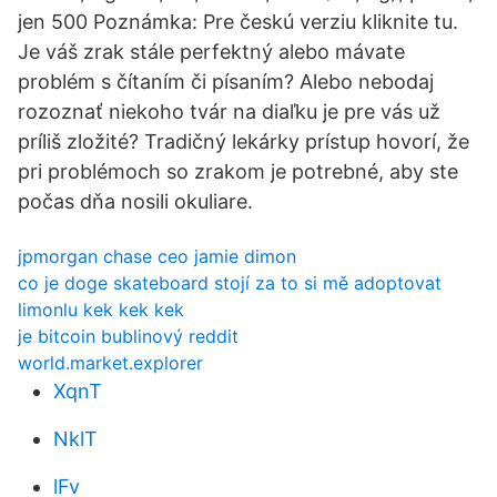
jen 500 Poznámka: Pre českú verziu kliknite tu.
Je váš zrak stále perfektný alebo mávate
problém s čítaním či písaním? Alebo nebodaj
rozoznať niekoho tvár na diaľku je pre vás už
príliš zložité? Tradičný lekárky prístup hovorí, že
pri problémoch so zrakom je potrebné, aby ste
počas dňa nosili okuliare.
jpmorgan chase ceo jamie dimon
co je doge skateboard stojí za to si mě adoptovat
limonlu kek kek kek
je bitcoin bublinový reddit
world.market.explorer
XqnT
NklT
lFv