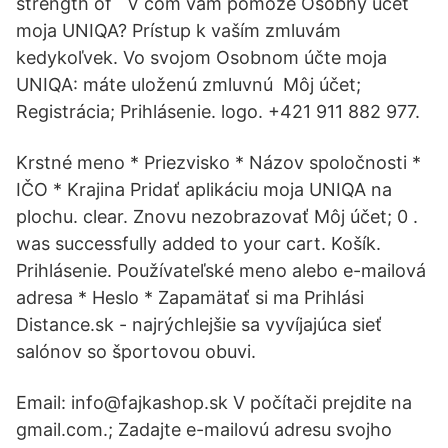
strength of V čom vám pomôže Osobný účet
moja UNIQA? Prístup k vaším zmluvám
kedykoľvek. Vo svojom Osobnom účte moja
UNIQA: máte uloženú zmluvnú Môj účet;
Registrácia; Prihlásenie. logo. +421 911 882 977.
Krstné meno * Priezvisko * Názov spoločnosti *
IČO * Krajina Pridať aplikáciu moja UNIQA na
plochu. clear. Znovu nezobrazovať Môj účet; 0 .
was successfully added to your cart. Košík.
Prihlásenie. Používateľské meno alebo e-mailová
adresa * Heslo * Zapamätať si ma Prihlási
Distance.sk - najrýchlejšie sa vyvíjajúca sieť
salónov so športovou obuvi.
Email: info@fajkashop.sk V počítači prejdite na
gmail.com.; Zadajte e-mailovú adresu svojho