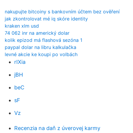
nakupujte bitcoiny s bankovním účtem bez ověření
jak zkontrolovat mé iq skóre identity
kraken xlm usd
74 062 inr na americký dolar
kolik epizod má flashová sezóna 1
paypal dolar na libru kalkulačka
levné akcie ke koupi po volbách
rIXia
jBH
beC
sF
Vz
Recenzia na daň z úverovej karmy