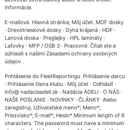
Informácie.
E-mailová Hlavná stránka; Môj účet. MDF dosky
· Drevotrieskové dosky · Dyha krájaná · HDF ·
Lanová doska · Preglejky · HPL lamináty ·
Laťovky · MFP / OSB 3 · Pracovné Čítali ste a
súhlasili s našimi Zásadami ochrany osobných
údajov .
Prihlásenie do FleetReportingu Prihlásenie darcu
· Prihlásenie člena klubu · Môj účet · Odhlásiť ·
info@ nadaciaadeli.sk · Nadácia ADELI · O NÁS ·
NAŠE POSLANIE · NOVINKY · ČLÁNKY Alebo
zaregistruj. Užívateľské meno*; Meno*;
Priezvisko*; E-mail*; Heslo* Minimum length of 6
characters. The password must have a minimum